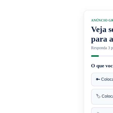
ANÚNCIO GR
Veja s
para 
Responda 3 pe
O que voc
🔑 Coloc
🏷️ Coloc