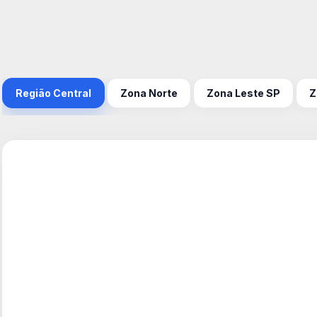
Região Central
Zona Norte
Zona Leste SP
Z