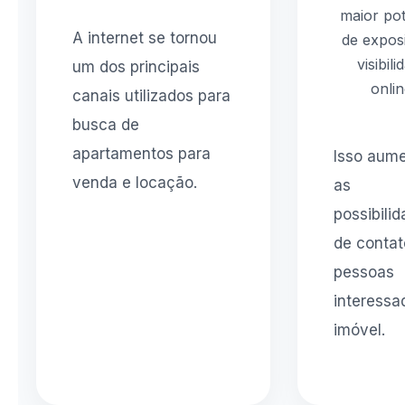
maior pot
A internet se tornou
de expos
visibili
um dos principais
onlin
canais utilizados para
busca de
apartamentos para
Isso aum
venda e locação.
as
possibili
de conta
pessoas
interessa
imóvel.