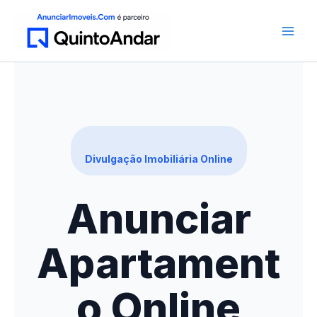
Ir
para
o
conteúdo
Divulgação Imobiliária Online
Anunciar
Apartament
o Online