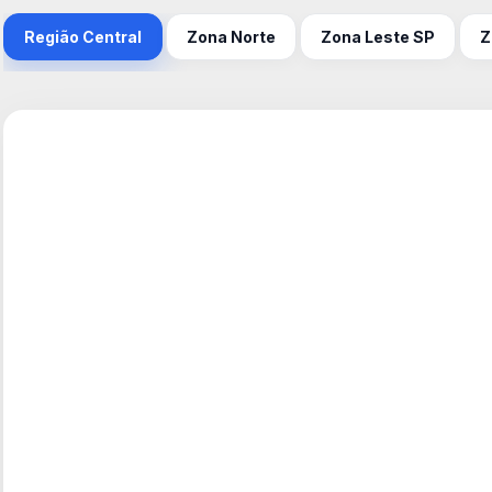
Região Central
Zona Norte
Zona Leste SP
Z