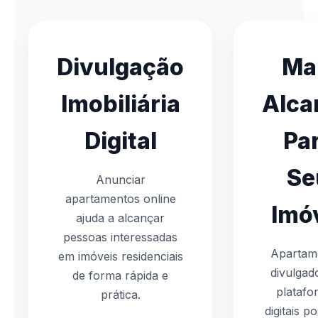
Divulgação
Ma
Imobiliária
Alca
Digital
Pa
Se
Anunciar
apartamentos online
Imó
ajuda a alcançar
pessoas interessadas
Apartam
em imóveis residenciais
divulgad
de forma rápida e
platafo
prática.
digitais 