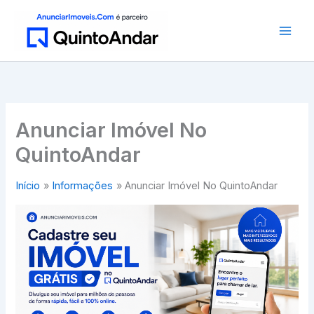
Ir
para
o
conteúdo
Anunciar Imóvel No
QuintoAndar
Início
Informações
Anunciar Imóvel No QuintoAndar