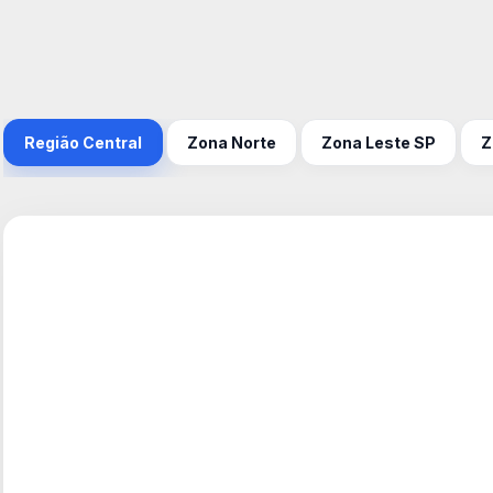
Região Central
Zona Norte
Zona Leste SP
Z