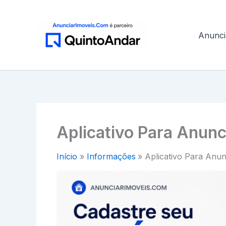
Ir
para
o
Anunci
conteúdo
Aplicativo Para Anun
Início
Informações
Aplicativo Para Anu