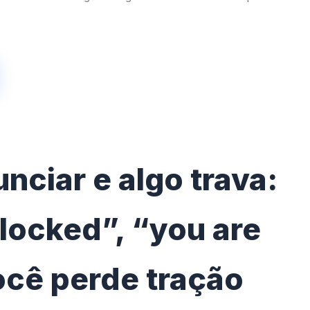
nciar e algo trava:
locked”, “you are
ocê perde tração