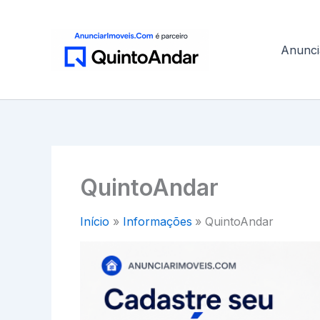
Ir
para
o
Anunci
conteúdo
QuintoAndar
Início
Informações
QuintoAndar