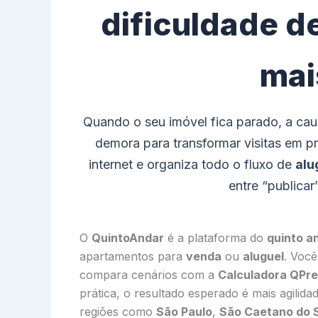
dificuldade d
mai
Quando o seu imóvel fica parado, a caus
demora para transformar visitas em 
internet e organiza todo o fluxo de
alu
entre “publicar
O
QuintoAndar
é a plataforma do
quinto a
apartamentos para
venda
ou
aluguel
. Voc
compara cenários com a
Calculadora QPr
prática, o resultado esperado é mais agilida
regiões como
São Paulo
,
São Caetano do 