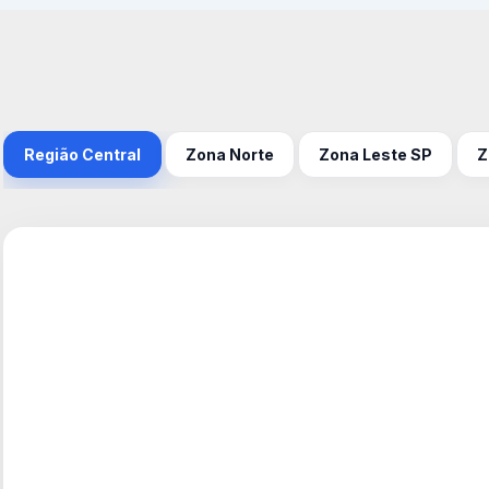
Região Central
Zona Norte
Zona Leste SP
Z