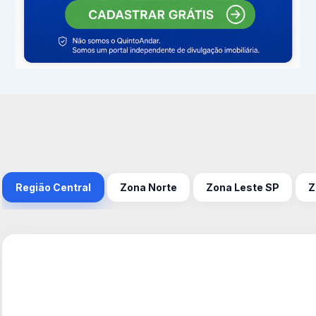
Região Central
Zona Norte
Zona Leste SP
Z