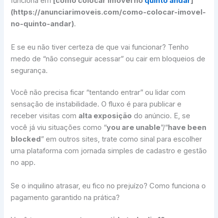
funciona em
[como colocar imóvel no
quinto andar
]
(https://anunciarimoveis.com/como-colocar-imovel-
no-quinto-andar)
.
E se eu não tiver certeza de que vai funcionar? Tenho
medo de “não conseguir acessar” ou cair em bloqueios de
segurança.
Você não precisa ficar “tentando entrar” ou lidar com
sensação de instabilidade. O fluxo é para publicar e
receber visitas com
alta exposição
do anúncio. E, se
você já viu situações como “
you are unable
”/“
have been
blocked
” em outros sites, trate como sinal para escolher
uma plataforma com jornada simples de cadastro e gestão
no app.
Se o inquilino atrasar, eu fico no prejuízo? Como funciona o
pagamento garantido na prática?