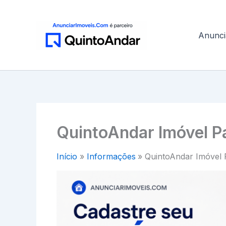
Ir
para
o
Anunci
conteúdo
QuintoAndar Imóvel P
Início
Informações
QuintoAndar Imóvel 