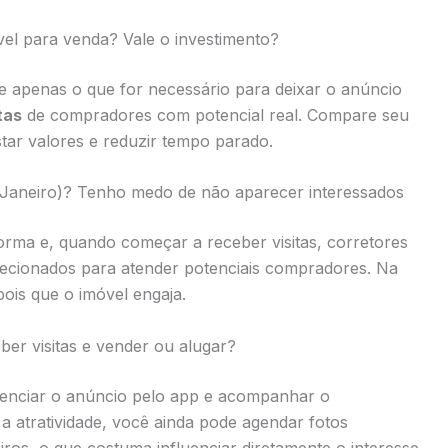
el para venda? Vale o investimento?
te apenas o que for necessário para deixar o anúncio
tas
de compradores com potencial real. Compare seu
tar valores e reduzir tempo parado.
de Janeiro)? Tenho medo de não aparecer interessados
orma e, quando começar a receber visitas, corretores
recionados para atender potenciais compradores. Na
pois que o imóvel engaja.
r visitas e vender ou alugar?
renciar o anúncio pelo app e acompanhar o
 atratividade, você ainda pode agendar fotos
iros, o que costuma influenciar diretamente o interesse.