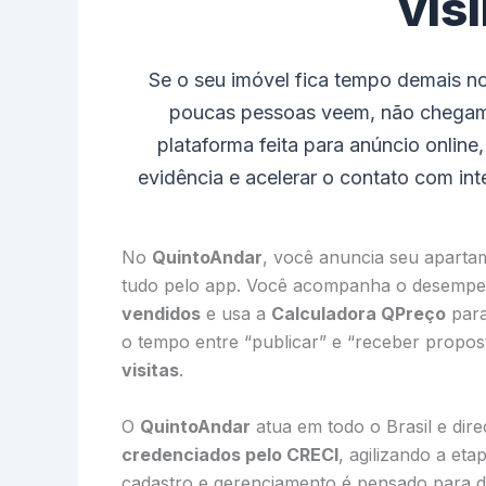
vis
Se o seu imóvel fica tempo demais n
poucas pessoas veem, não chegam
plataforma feita para anúncio online
evidência e acelerar o contato com int
No
QuintoAndar
, você anuncia seu apartam
tudo pelo app. Você acompanha o desemp
vendidos
e usa a
Calculadora QPreço
para
o tempo entre “publicar” e “receber propo
visitas
.
O
QuintoAndar
atua em todo o Brasil e dir
credenciados pelo CRECI
, agilizando a eta
cadastro e gerenciamento é pensado para d